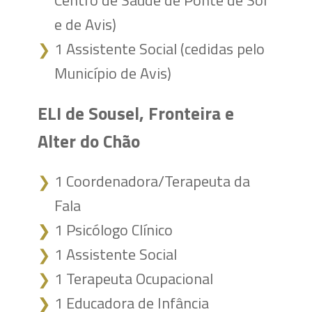
Centro de Saúde de Ponte de Sor
e de Avis)
1 Assistente Social (cedidas pelo
❯
Município de Avis)
ELI de Sousel, Fronteira e
Alter do Chão
1 ​Coordenadora/Terapeuta da
❯
Fala
1 ​Psicólogo Clínico
❯
❯
1 Assistente Social
❯
1 Terapeuta Ocupacional
❯
1 Educadora de Infância
❯
❯